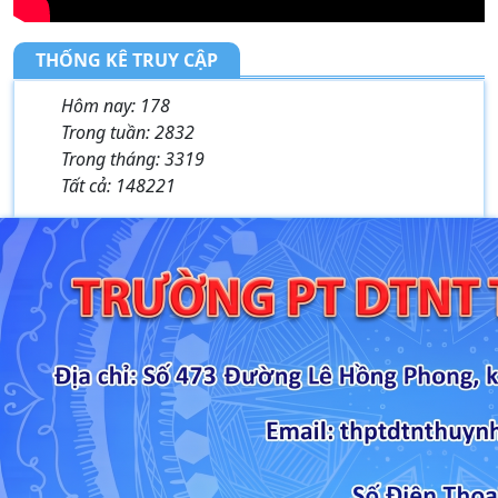
THỐNG KÊ TRUY CẬP
Hôm nay:
178
Trong tuần:
2832
Trong tháng:
3319
Tất cả:
148221