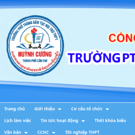
1. THÔNG BÁO về việc tổ chức tiếp công
dân,...
Trang chủ
Giới thiệu
Cơ cấu tổ chức
Lịch làm việc
Tin tức hoạt động
Thời khóa biểu
2. Kế hoạch Thực hiện mô hình truyền thông
...
Văn bản
CCHC
Tốt nghiệp THPT