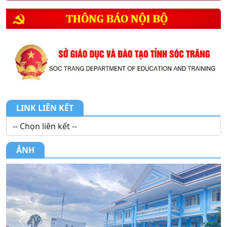
NÂ...
10. THÔNG BÁO LỊCH TIẾP DÂN THÁNG 4 NĂM
2026
LINK LIÊN KẾT
ẢNH
Previous
Next