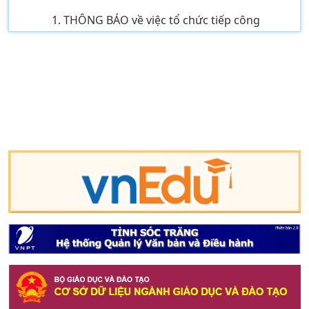
1. THÔNG BÁO về việc tổ chức tiếp công
dân,...
2. Kế hoạch Thực hiện mô hình truyền thông
...
3. Công văn V/v triển khai thực hiện tiếp n...
4. Bảng ghi tên ghi điểm tuyển sinh 10 năm ...
5. Kế hoạch tuyển sinh vào lớp 10 năm học 2...
6. Thông báo V/v tổ chức tiếp công dân, đối...
7. Tầm quan trọng của tài nguyên nước hiện ...
8. CHUYÊN ĐỀ: NHỊP CẦU HÓA HỌC KẾT NỐI
LÝ T...
9. MỘT SỐ BIỆN PHÁP GIÚP HỌC SINH LỚP 12