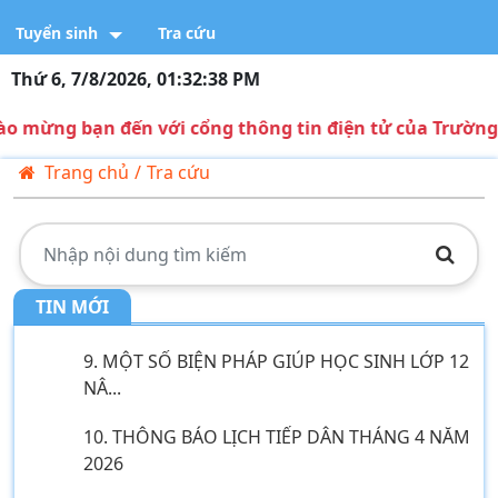
3. Công văn V/v triển khai thực hiện tiếp n...
Tuyển sinh
Tra cứu
4. Bảng ghi tên ghi điểm tuyển sinh 10 năm ...
Thứ 6, 7/8/2026, 01:32:39 PM
5. Kế hoạch tuyển sinh vào lớp 10 năm học 2...
g bạn đến với cổng thông tin điện tử của Trường THP
Trang chủ
6. Thông báo V/v tổ chức tiếp công dân, đối...
/
Tra cứu
7. Tầm quan trọng của tài nguyên nước hiện ...
8. CHUYÊN ĐỀ: NHỊP CẦU HÓA HỌC KẾT NỐI
LÝ T...
TIN MỚI
9. MỘT SỐ BIỆN PHÁP GIÚP HỌC SINH LỚP 12
NÂ...
10. THÔNG BÁO LỊCH TIẾP DÂN THÁNG 4 NĂM
2026