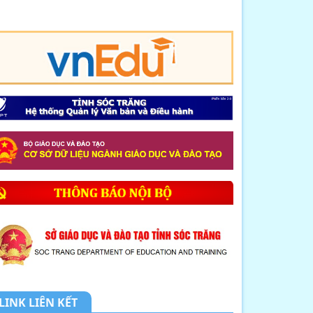
8. CHUYÊN ĐỀ: NHỊP CẦU HÓA HỌC
KẾT NỐI LÝ T...
9. MỘT SỐ BIỆN PHÁP GIÚP HỌC
SINH LỚP 12 NÂ...
10. THÔNG BÁO LỊCH TIẾP DÂN
THÁNG 4 NĂM 2026
1. THÔNG BÁO về việc tổ chức tiếp
công dân,...
2. Kế hoạch Thực hiện mô hình
truyền thông ...
3. Công văn V/v triển khai thực hiện
tiếp n...
LINK LIÊN KẾT