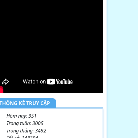
THỐNG KÊ TRUY CẬP
Hôm nay:
351
Trong tuần:
3005
Trong tháng:
3492
Tất cả:
148394