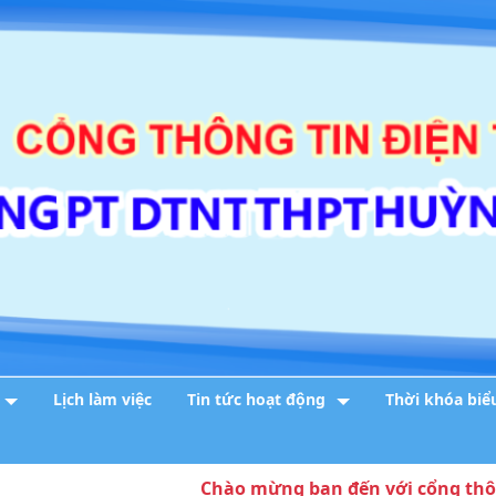
Lịch làm việc
Tin tức hoạt động
Thời khóa biể
Chào mừng bạn đến với cổng thông tin 