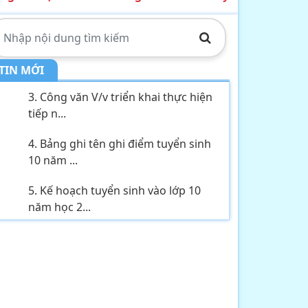
công dân,...
2. Kế hoạch Thực hiện mô hình
truyền thông ...
TIN MỚI
3. Công văn V/v triển khai thực hiện
tiếp n...
4. Bảng ghi tên ghi điểm tuyển sinh
10 năm ...
5. Kế hoạch tuyển sinh vào lớp 10
năm học 2...
6. Thông báo V/v tổ chức tiếp công
dân, đối...
7. Tầm quan trọng của tài nguyên
nước hiện ...