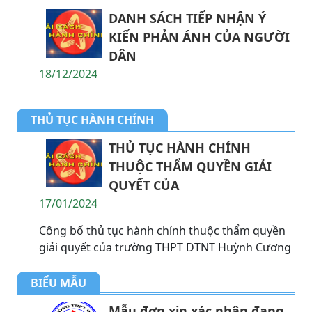
DANH SÁCH TIẾP NHẬN Ý
KIẾN PHẢN ÁNH CỦA NGƯỜI
DÂN
18/12/2024
THỦ TỤC HÀNH CHÍNH
THỦ TỤC HÀNH CHÍNH
THUỘC THẨM QUYỀN GIẢI
QUYẾT CỦA
17/01/2024
Công bố thủ tục hành chính thuộc thẩm quyền
giải quyết của trường THPT DTNT Huỳnh Cương
BIỂU MẪU
Mẫu đơn xin xác nhận đang