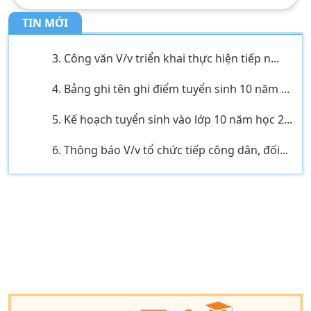
...
TIN MỚI
3. Công văn V/v triển khai thực hiện tiếp n...
4. Bảng ghi tên ghi điểm tuyển sinh 10 năm ...
5. Kế hoạch tuyển sinh vào lớp 10 năm học 2...
6. Thông báo V/v tổ chức tiếp công dân, đối...
7. Tầm quan trọng của tài nguyên nước hiện ...
8. CHUYÊN ĐỀ: NHỊP CẦU HÓA HỌC KẾT NỐI
LÝ T...
9. MỘT SỐ BIỆN PHÁP GIÚP HỌC SINH LỚP 12
NÂ...
10. THÔNG BÁO LỊCH TIẾP DÂN THÁNG 4 NĂM
2026