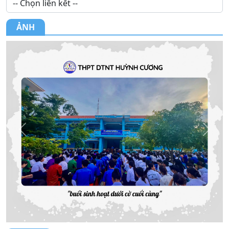
9. MỘT SỐ BIỆN PHÁP GIÚP HỌC SINH LỚP 12
NÂ...
ẢNH
10. THÔNG BÁO LỊCH TIẾP DÂN THÁNG 4 NĂM
2026
Previous
Next
VIDEO