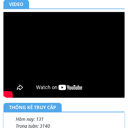
THỐNG KÊ TRUY CẬP
Hôm nay:
131
Trong tuần:
3140
Trong tháng:
3627
Tất cả:
148529