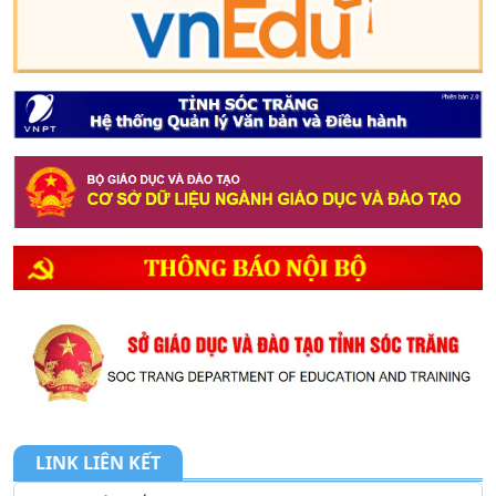
1. THÔNG BÁO về việc tổ chức tiếp công
dân,...
2. Kế hoạch Thực hiện mô hình truyền thông
...
3. Công văn V/v triển khai thực hiện tiếp n...
4. Bảng ghi tên ghi điểm tuyển sinh 10 năm ...
5. Kế hoạch tuyển sinh vào lớp 10 năm học 2...
6. Thông báo V/v tổ chức tiếp công dân, đối...
7. Tầm quan trọng của tài nguyên nước hiện ...
8. CHUYÊN ĐỀ: NHỊP CẦU HÓA HỌC KẾT NỐI
LINK LIÊN KẾT
LÝ T...