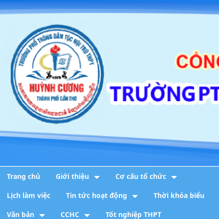
Trang chủ
Giới thiệu
Cơ cấu tổ chức
Lịch làm việc
Tin tức hoạt động
Thời khóa biểu
Văn bản
CCHC
Tốt nghiệp THPT