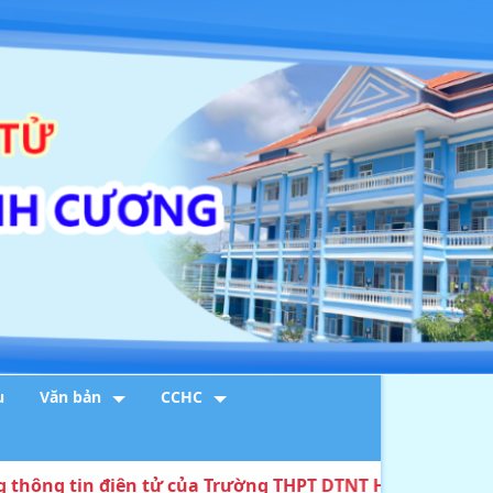
u
Văn bản
CCHC
tin điện tử của Trường THPT DTNT Huỳnh Cương