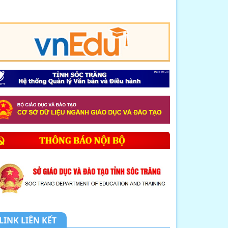
8. CHUYÊN ĐỀ: NHỊP CẦU HÓA HỌC
KẾT NỐI LÝ T...
9. MỘT SỐ BIỆN PHÁP GIÚP HỌC
SINH LỚP 12 NÂ...
10. THÔNG BÁO LỊCH TIẾP DÂN
THÁNG 4 NĂM 2026
1. THÔNG BÁO về việc tổ chức tiếp
công dân,...
2. Kế hoạch Thực hiện mô hình
truyền thông ...
3. Công văn V/v triển khai thực hiện
tiếp n...
LINK LIÊN KẾT