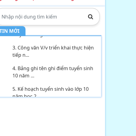
1. THÔNG BÁO về việc tổ chức tiếp
công dân,...
2. Kế hoạch Thực hiện mô hình
truyền thông ...
TIN MỚI
3. Công văn V/v triển khai thực hiện
tiếp n...
4. Bảng ghi tên ghi điểm tuyển sinh
10 năm ...
5. Kế hoạch tuyển sinh vào lớp 10
năm học 2...
6. Thông báo V/v tổ chức tiếp công
dân, đối...
7. Tầm quan trọng của tài nguyên
nước hiện ...