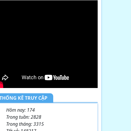
THỐNG KÊ TRUY CẬP
Hôm nay:
174
Trong tuần:
2828
Trong tháng:
3315
Tất cả:
148217