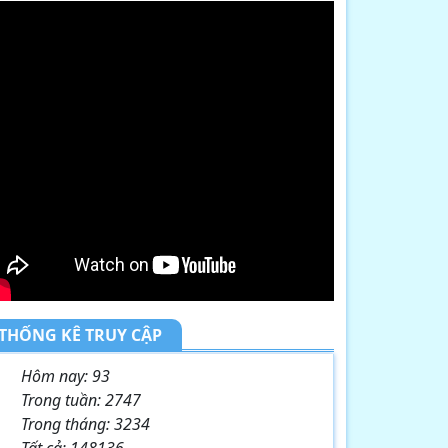
THỐNG KÊ TRUY CẬP
Hôm nay:
93
Trong tuần:
2747
Trong tháng:
3234
Tất cả:
148136