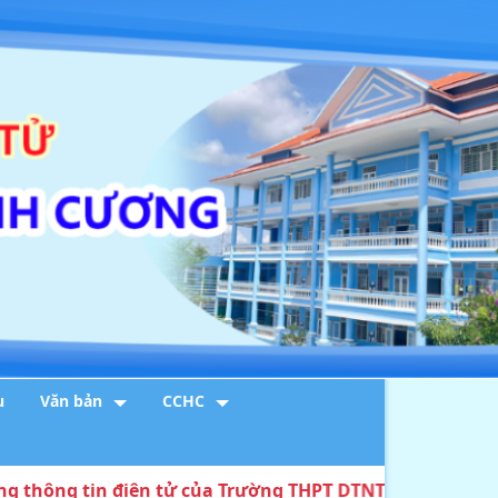
u
Văn bản
CCHC
g tin điện tử của Trường THPT DTNT Huỳnh Cương