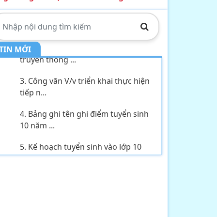
1. THÔNG BÁO về việc tổ chức tiếp
công dân,...
2. Kế hoạch Thực hiện mô hình
TIN MỚI
truyền thông ...
3. Công văn V/v triển khai thực hiện
tiếp n...
4. Bảng ghi tên ghi điểm tuyển sinh
10 năm ...
5. Kế hoạch tuyển sinh vào lớp 10
năm học 2...
6. Thông báo V/v tổ chức tiếp công
dân, đối...
7. Tầm quan trọng của tài nguyên
nước hiện ...