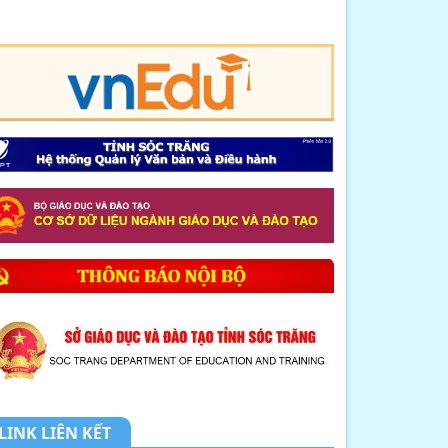
8. CHUYÊN ĐỀ: NHỊP CẦU HÓA HỌC
KẾT NỐI LÝ T...
9. MỘT SỐ BIỆN PHÁP GIÚP HỌC
SINH LỚP 12 NÂ...
10. THÔNG BÁO LỊCH TIẾP DÂN
THÁNG 4 NĂM 2026
1. THÔNG BÁO về việc tổ chức tiếp
công dân,...
2. Kế hoạch Thực hiện mô hình
truyền thông ...
3. Công văn V/v triển khai thực hiện
tiếp n...
LINK LIÊN KẾT