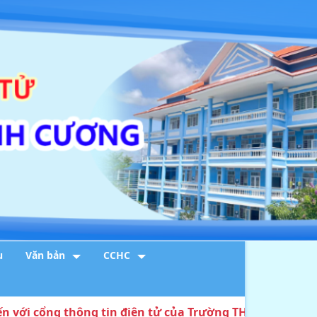
u
Văn bản
CCHC
ổng thông tin điện tử của Trường THPT DTNT Huỳnh Cư