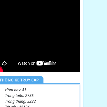
THỐNG KÊ TRUY CẬP
Hôm nay:
81
Trong tuần:
2735
Trong tháng:
3222
Tất cả:
148124