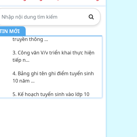
1. THÔNG BÁO về việc tổ chức tiếp
công dân,...
2. Kế hoạch Thực hiện mô hình
TIN MỚI
truyền thông ...
3. Công văn V/v triển khai thực hiện
tiếp n...
4. Bảng ghi tên ghi điểm tuyển sinh
10 năm ...
5. Kế hoạch tuyển sinh vào lớp 10
năm học 2...
6. Thông báo V/v tổ chức tiếp công
dân, đối...
7. Tầm quan trọng của tài nguyên