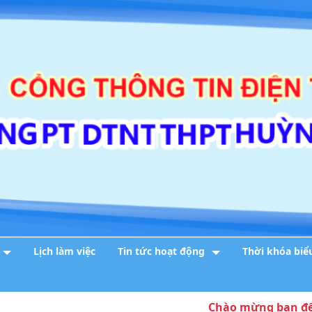
Lịch làm việc
Tin tức hoạt động
Thời khóa biể
Chào mừng bạn đến với c