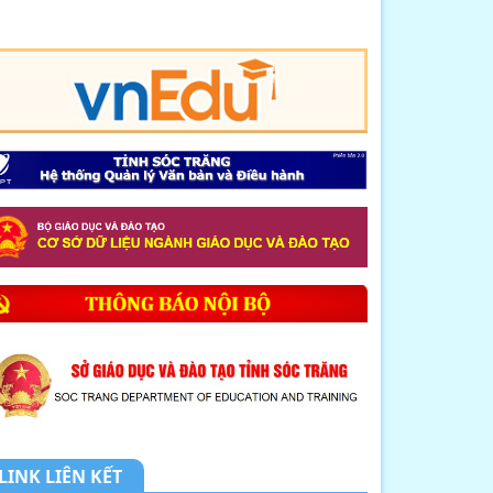
nước hiện ...
8. CHUYÊN ĐỀ: NHỊP CẦU HÓA HỌC
KẾT NỐI LÝ T...
9. MỘT SỐ BIỆN PHÁP GIÚP HỌC
SINH LỚP 12 NÂ...
10. THÔNG BÁO LỊCH TIẾP DÂN
THÁNG 4 NĂM 2026
1. THÔNG BÁO về việc tổ chức tiếp
công dân,...
2. Kế hoạch Thực hiện mô hình
truyền thông ...
3. Công văn V/v triển khai thực hiện
tiếp n...
LINK LIÊN KẾT