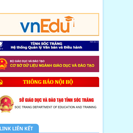
8. CHUYÊN ĐỀ: NHỊP CẦU HÓA HỌC
KẾT NỐI LÝ T...
9. MỘT SỐ BIỆN PHÁP GIÚP HỌC
SINH LỚP 12 NÂ...
10. THÔNG BÁO LỊCH TIẾP DÂN
THÁNG 4 NĂM 2026
1. THÔNG BÁO về việc tổ chức tiếp
công dân,...
2. Kế hoạch Thực hiện mô hình
truyền thông ...
3. Công văn V/v triển khai thực hiện
tiếp n...
LINK LIÊN KẾT