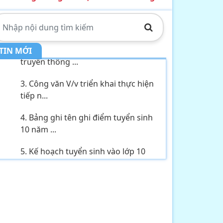
1. THÔNG BÁO về việc tổ chức tiếp
công dân,...
2. Kế hoạch Thực hiện mô hình
TIN MỚI
truyền thông ...
3. Công văn V/v triển khai thực hiện
tiếp n...
4. Bảng ghi tên ghi điểm tuyển sinh
10 năm ...
5. Kế hoạch tuyển sinh vào lớp 10
năm học 2...
6. Thông báo V/v tổ chức tiếp công
dân, đối...
7. Tầm quan trọng của tài nguyên
nước hiện ...