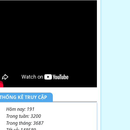
THỐNG KÊ TRUY CẬP
Hôm nay:
191
Trong tuần:
3200
Trong tháng:
3687
Tất cả:
148589