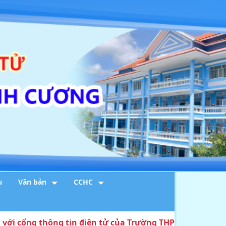
u
Văn bản
CCHC
g thông tin điện tử của Trường THPT DTNT Huỳnh Cươn