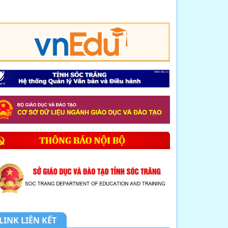
8. CHUYÊN ĐỀ: NHỊP CẦU HÓA HỌC
KẾT NỐI LÝ T...
9. MỘT SỐ BIỆN PHÁP GIÚP HỌC
SINH LỚP 12 NÂ...
10. THÔNG BÁO LỊCH TIẾP DÂN
THÁNG 4 NĂM 2026
1. THÔNG BÁO về việc tổ chức tiếp
công dân,...
2. Kế hoạch Thực hiện mô hình
truyền thông ...
3. Công văn V/v triển khai thực hiện
tiếp n...
LINK LIÊN KẾT