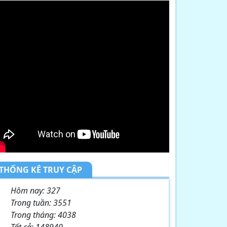
THỐNG KÊ TRUY CẬP
Hôm nay:
327
Trong tuần:
3551
Trong tháng:
4038
Tất cả:
148940