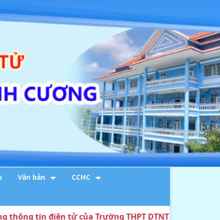
u
Văn bản
CCHC
g tin điện tử của Trường THPT DTNT Huỳnh Cương
1. THÔNG BÁO về việc tổ chức tiếp