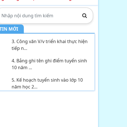
công dân,...
2. Kế hoạch Thực hiện mô hình
truyền thông ...
TIN MỚI
3. Công văn V/v triển khai thực hiện
tiếp n...
4. Bảng ghi tên ghi điểm tuyển sinh
10 năm ...
5. Kế hoạch tuyển sinh vào lớp 10
năm học 2...
6. Thông báo V/v tổ chức tiếp công
dân, đối...
7. Tầm quan trọng của tài nguyên
nước hiện ...