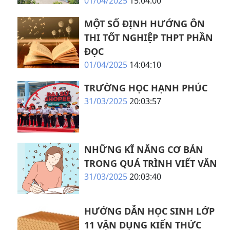
01/04/2025
15:04:00
MỘT SỐ ĐỊNH HƯỚNG ÔN
THI TỐT NGHIỆP THPT PHẦN
ĐỌC
01/04/2025
14:04:10
TRƯỜNG HỌC HẠNH PHÚC
31/03/2025
20:03:57
NHỮNG KĨ NĂNG CƠ BẢN
TRONG QUÁ TRÌNH VIẾT VĂN
31/03/2025
20:03:40
HƯỚNG DẪN HỌC SINH LỚP
11 VẬN DỤNG KIẾN THỨC