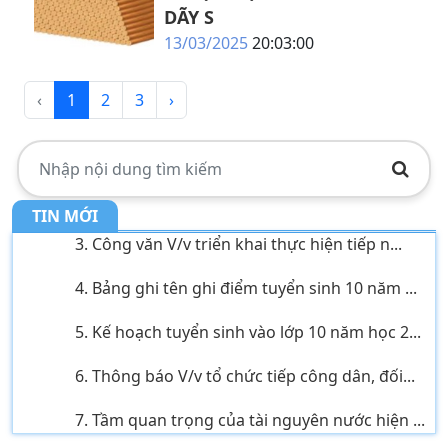
DÃY S
13/03/2025
20:03:00
1. THÔNG BÁO về việc tổ chức tiếp công
‹
1
2
3
›
dân,...
2. Kế hoạch Thực hiện mô hình truyền thông
...
TIN MỚI
3. Công văn V/v triển khai thực hiện tiếp n...
4. Bảng ghi tên ghi điểm tuyển sinh 10 năm ...
5. Kế hoạch tuyển sinh vào lớp 10 năm học 2...
6. Thông báo V/v tổ chức tiếp công dân, đối...
7. Tầm quan trọng của tài nguyên nước hiện ...
8. CHUYÊN ĐỀ: NHỊP CẦU HÓA HỌC KẾT NỐI