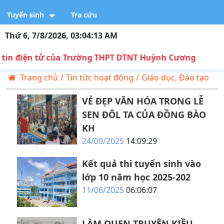
Tuyển sinh
Tra cứu
Thứ 6, 7/8/2026, 03:04:14 AM
n tử của Trường THPT DTNT Huỳnh Cương
Trang chủ
/
Tin tức hoạt động
/
Giáo dục, Đào tạo
VẺ ĐẸP VĂN HÓA TRONG LỄ
SEN ĐÔL TA CỦA ĐỒNG BÀO
KH
24/09/2025
14:09:29
Kết quả thi tuyển sinh vào
lớp 10 năm học 2025-202
11/06/2025
06:06:07
LÀM QUEN TRUYỆN KIỀU