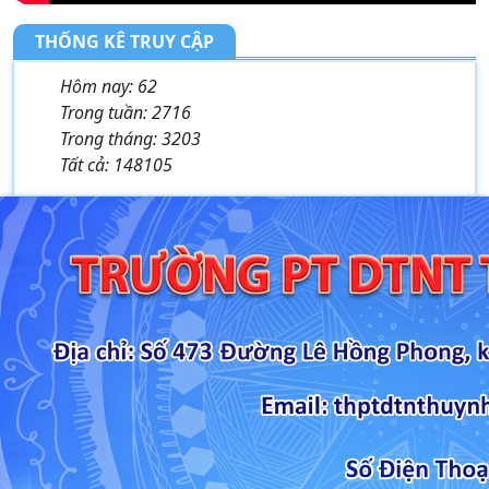
THỐNG KÊ TRUY CẬP
Hôm nay:
62
Trong tuần:
2716
Trong tháng:
3203
Tất cả:
148105