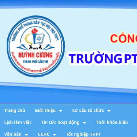
Trang chủ
Giới thiệu
Cơ cấu tổ chức
Lịch làm việc
Tin tức hoạt động
Thời khóa biểu
Văn bản
CCHC
Tốt nghiệp THPT