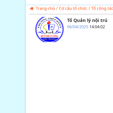
Trang chủ
/
Cơ cấu tổ chức
/
Tổ công tá
Tổ Quản lý nội trú
06/04/2025
14:04:02