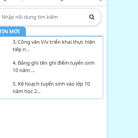
công dân,...
2. Kế hoạch Thực hiện mô hình
truyền thông ...
TIN MỚI
3. Công văn V/v triển khai thực hiện
tiếp n...
4. Bảng ghi tên ghi điểm tuyển sinh
10 năm ...
5. Kế hoạch tuyển sinh vào lớp 10
năm học 2...
6. Thông báo V/v tổ chức tiếp công
dân, đối...
7. Tầm quan trọng của tài nguyên
nước hiện ...