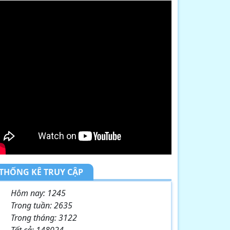
THỐNG KÊ TRUY CẬP
Hôm nay:
1245
Trong tuần:
2635
Trong tháng:
3122
Tất cả:
148024