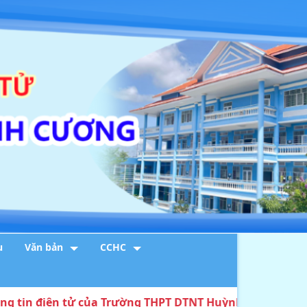
u
Văn bản
CCHC
1. THÔNG BÁO về việc tổ chức tiếp
điện tử của Trường THPT DTNT Huỳnh Cương