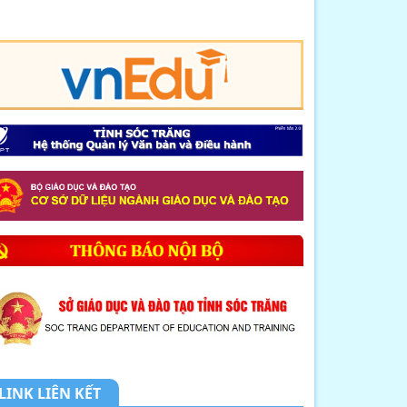
8. CHUYÊN ĐỀ: NHỊP CẦU HÓA HỌC
KẾT NỐI LÝ T...
9. MỘT SỐ BIỆN PHÁP GIÚP HỌC
SINH LỚP 12 NÂ...
10. THÔNG BÁO LỊCH TIẾP DÂN
THÁNG 4 NĂM 2026
1. THÔNG BÁO về việc tổ chức tiếp
công dân,...
2. Kế hoạch Thực hiện mô hình
truyền thông ...
3. Công văn V/v triển khai thực hiện
tiếp n...
LINK LIÊN KẾT