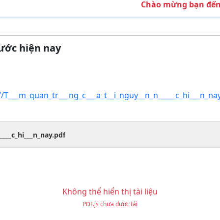
Chào mừng bạn đến với c
ước hiện nay
/T___m_quan_tr___ng_c___a_t__i_nguy__n_n_____c_hi___n_na
____c_hi___n_nay.pdf
Không thể hiển thị tài liệu
PDF.js chưa được tải