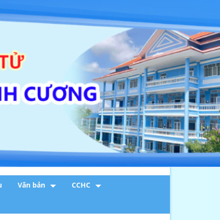
u
Văn bản
CCHC