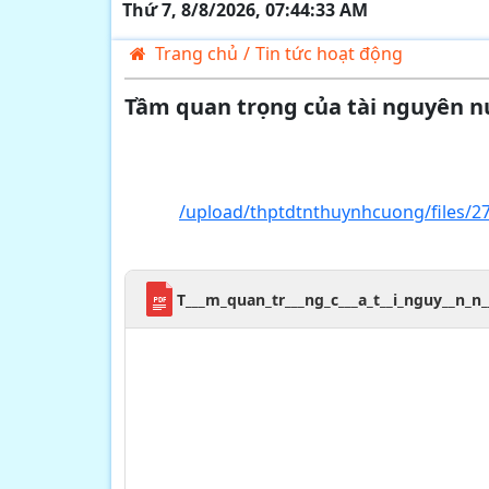
Thứ 7, 8/8/2026, 07:44:34 AM
Trang chủ
/
Tin tức hoạt động
Tầm quan trọng của tài nguyên n
/upload/thptdtnthuynhcuong/files/27
T___m_quan_tr___ng_c___a_t__i_nguy__n_n_